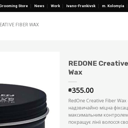
Grooming Store
News
Work
Ivano-Frankivsk
m. Kolomyia
EATIVE FIBER WAX
REDONE Creative
Wax
355.00
₴
RedOne Creative Fiber Wax 
надзвичайно міцна фіксаці
максимальним контролем
покращує лінії волосся св