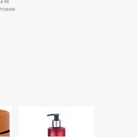
а як
атовим