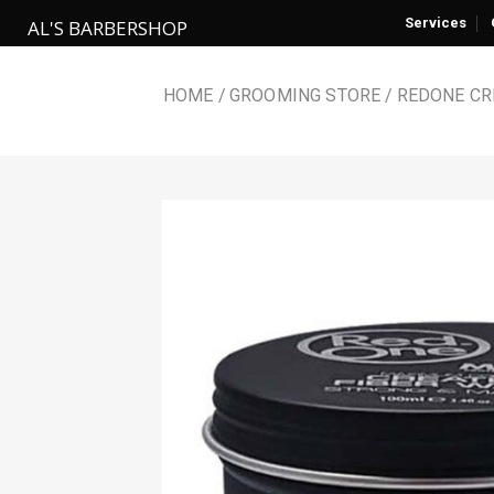
Skip
Services
AL'S BARBERSHOP
to
content
HOME
GROOMING STORE
REDONE CR