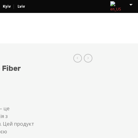
Kyiv
Lviv
 Fiber
– це
я з
. Цей продукт
оєю