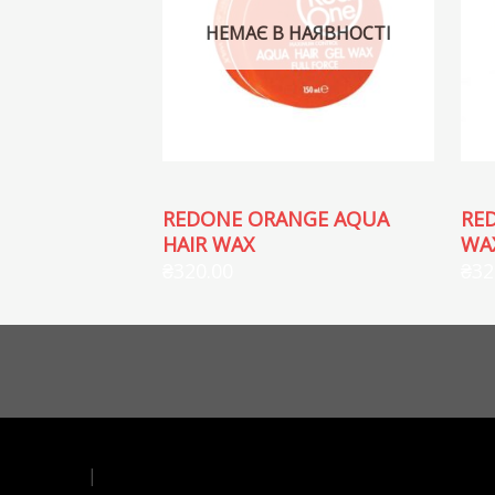
НЕМАЄ В НАЯВНОСТІ
REDONE ORANGE AQUA
RE
HAIR WAX
WA
₴
320.00
₴
32
|