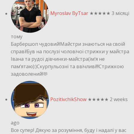
Myroslav ByTsar
★★★★★
3 місяці
тому
Барбершоп чудовий!Майстри знаються на своїй
справі!Був на послузі чоловічої стрижки у майстра
Івана та рудої дівчинки-майстра(ім‘я не
пам‘ятаю):)Скурпульозні та ввічливі!!!Стрижкою
задоволений!🫶
PozitivchikShow
★★★★★
2 weeks
ago
Все супер! Дякую за розуміння, буду і надалі у вас