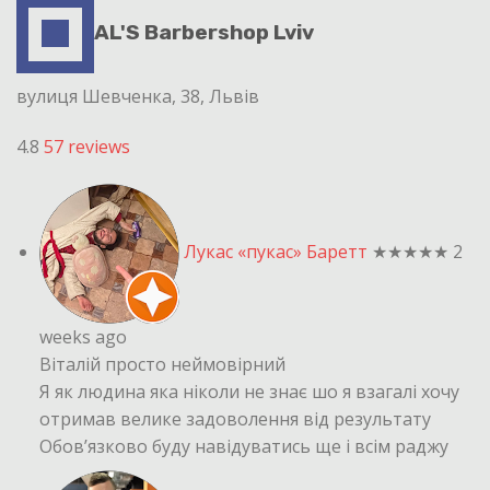
AL'S Barbershop Lviv
вулиця Шевченка, 38, Львів
4.8
57 reviews
Лукас «пукас» Баретт
★★★★★
2
weeks ago
Віталій просто неймовірний
Я як людина яка ніколи не знає шо я взагалі хочу
отримав велике задоволення від результату
Обовʼязково буду навідуватись ще і всім раджу