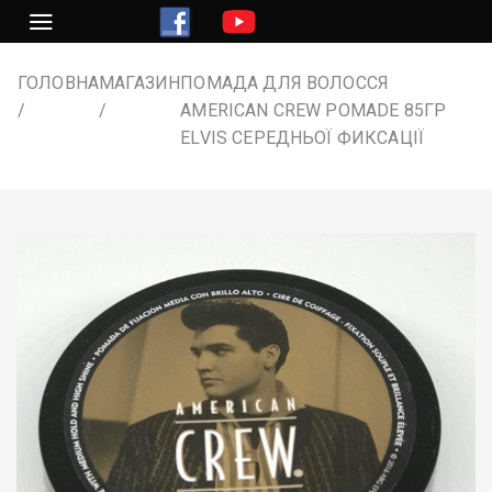
Перейти
до
змісту
ГОЛОВНА
МАГАЗИН
ПОМАДА ДЛЯ ВОЛОССЯ
AMERICAN CREW POMADE 85ГР
ELVIS СЕРЕДНЬОЇ ФИКСАЦІЇ