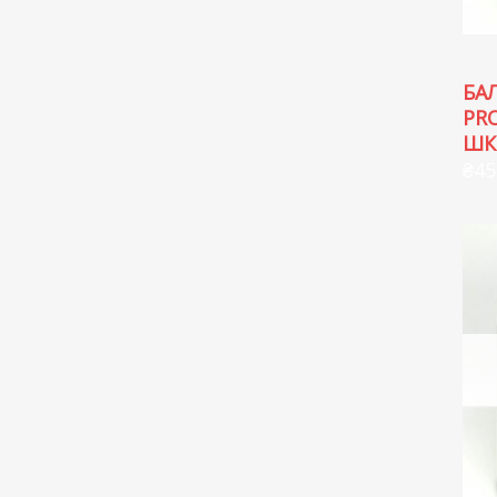
БА
PR
ШК
₴
45