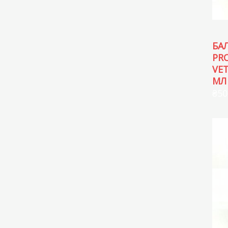
БА
PR
VET
МЛ
₴
50