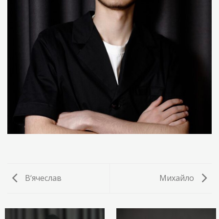
В‘ячеслав
Михайло